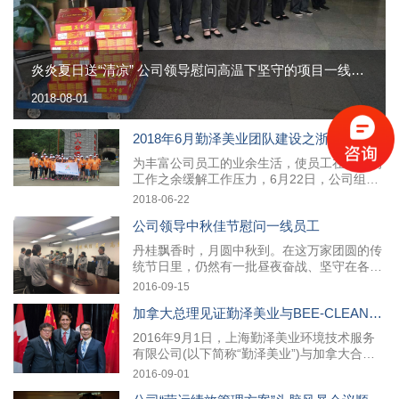
炎炎夏日送“清凉” 公司领导慰问高温下坚守的项目一线员工
2018-08-01
2018年6月勤泽美业团队建设之浙江仙居两日游
为丰富公司员工的业余生活，使员工在紧张的
工作之余缓解工作压力，6月22日，公司组织
总部办公室近30名员工前往浙江开展了“仙居
2018-06-22
两日游”活动，使员工在惊险刺激的漂流中尽
公司领导中秋佳节慰问一线员工
情释放压力，也把大家开心的笑容定格在了浙
江仙人居...
丹桂飘香时，月圆中秋到。在这万家团圆的传
统节日里，仍然有一批昼夜奋战、坚守在各自
工作岗位上的一线员工们。为此，勤泽美业总
2016-09-15
经理邹玮、营运总监吕英杰及项目部各管理人
加拿大总理见证勤泽美业与BEE-CLEAN战略合作签约仪式
员，把温暖送到员工心中，让他们感受到公司
的关怀。...
2016年9月1日，上海勤泽美业环境技术服务
有限公司(以下简称“勤泽美业”)与加拿大合作
伙伴BEE-CLEAN组建合资公司签约仪式在上
2016-09-01
海静安香格里拉大酒店隆重举行。签约仪式由