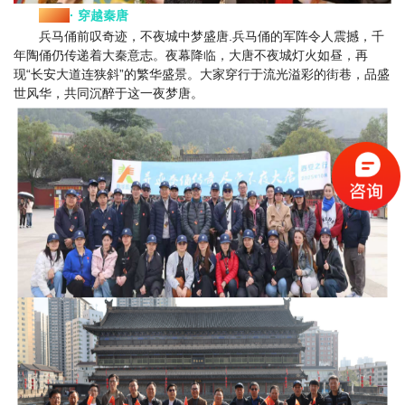
Day2
· 穿越秦唐
兵马俑前叹奇迹，不夜城中梦盛唐.
兵马俑的军阵令人震撼，千
年陶俑仍传递着大秦意志。夜幕降临，大唐不夜城灯火如昼，再
现“长安大道连狭斜”的繁华盛景。大家穿行于流光溢彩的街巷，品盛
世风华，共同沉醉于这一夜梦唐。