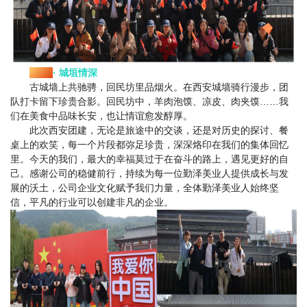
Day3
· 城垣情深
古城墙上共驰骋，回民坊里品烟火。
在西安城墙骑行漫步，团
队打卡留下珍贵合影。回民坊中，羊肉泡馍、凉皮、肉夹馍……我
们在美食中品味长安，也让情谊愈发醇厚。
此次西安团建，无论是旅途中的交谈，还是对历史的探讨、餐
桌上的欢笑，每一个片段都弥足珍贵，深深烙印在我们的集体回忆
里。
今天的我们，最大的幸福莫过于在奋斗的路上，遇见更好的自
己。感谢公司的稳健前行，持续为每一位勤泽美业人提供成长与发
展的沃土，公司企业文化赋予我们力量，全体勤泽美业人始终坚
信，平凡的行业可以创建非凡的企业。