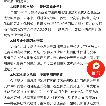
量发展的新篇章。
1.战略联盟再深化，管理革新正当时
早在2020年，勤泽美业便与国内知名管理咨询机构大企集团达
成战略合作。五年来，通过高层战略工作坊、中高管训练营、定制
化诊断等多元化形式，构建起独具特色的"学习型组织"生态。此次启
动会标志着双方合作进入3.0阶段——以系统化、数据化的管理升级
赋能企业战略落地。
2.触及企业基因的变革
启动会现场，勤泽美业总经理邹玮在致辞中强调："本次项目不
是简单的流程优化，而是一场触及企业成长基因的迭代进化变革。
双项目组的设立将形成管理闭环，营销模式升级开拓市场空间，薪
酬绩效机制改革保障组织活力，二者相辅相成构建持续竞争力和企
业成长力。"
3.铁军出征立承诺，变革蓝图启新篇
会议现场，由总经理邹玮挂帅的绩效薪酬项目组与副总经理周
忠辉领衔的营销项目组正式亮相。在全体员工的见证下，两大项目
组成员签署《变革承诺书》，立下"破旧立新、使命必达"的军令状。
这份承诺书，承载着勤泽美业人"行有不得，反求诸己"的改革决心
——突破传统模式桎梏，重构客户价值链条，始终以价值创造为根