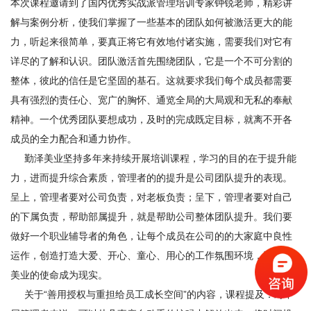
本次课程邀请到了国内优秀实战派管理培训专家钟锐老师，精彩讲
解与案例分析，使我们掌握了一些基本的团队如何被激活更大的能
力，听起来很简单，要真正将它有效地付诸实施，需要我们对它有
详尽的了解和认识。团队激活首先围绕团队，它是一个不可分割的
整体，彼此的信任是它坚固的基石。这就要求我们每个成员都需要
具有强烈的责任心、宽广的胸怀、通览全局的大局观和无私的奉献
精神。一个优秀团队要想成功，及时的完成既定目标，就离不开各
成员的全力配合和通力协作。
勤泽美业坚持多年来持续开展培训课程，学习的目的在于提升能
力，进而提升综合素质，管理者的的提升是公司团队提升的表现。
呈上，管理者要对公司负责，对老板负责；呈下，管理者要对自己
的下属负责，帮助部属提升，就是帮助公司整体团队提升。我们要
做好一个职业辅导者的角色，让每个成员在公司的的大家庭中良性
运作，创造打造大爱、开心、童心、用心的工作氛围环境，让勤泽
美业的使命成为现实。
关于“善用授权与重担给员工成长空间”的内容，课程提及：对中